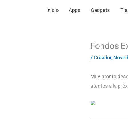
Ir
Inicio
Apps
Gadgets
Tie
al
contenido
Fondos Ex
/
Creador
,
Noved
Muy pronto desd
atentos a la pró