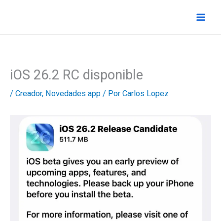
Ir
al
contenido
iOS 26.2 RC disponible
/
Creador
,
Novedades app
/ Por
Carlos Lopez