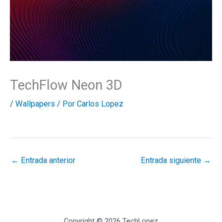
TechFlow Neon 3D
/
Wallpapers
/ Por
Carlos Lopez
←
Entrada anterior
Entrada siguiente
→
Copyright © 2026 TechLopez