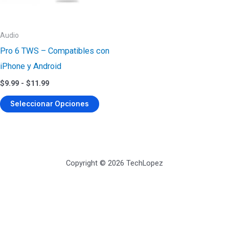
Audio
Pro 6 TWS – Compatibles con
iPhone y Android
Rango
$
9.99
-
$
11.99
de
Este
precios:
Seleccionar Opciones
desde
producto
$9.99
tiene
hasta
$11.99
múltiples
variantes.
Copyright © 2026 TechLopez
Las
opciones
se
pueden