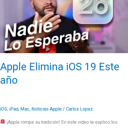
16
Pro
Max
Apple Elimina iOS 19 Este
año
iOS
,
iPad
,
Mac
,
Noticias Apple
/
Carlos Lopez
¡Apple rompe su tradición! En este video te explico los