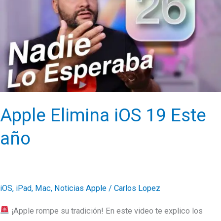
16
Pro
Max
Apple Elimina iOS 19 Este
año
iOS
,
iPad
,
Mac
,
Noticias Apple
/
Carlos Lopez
¡Apple rompe su tradición! En este video te explico los