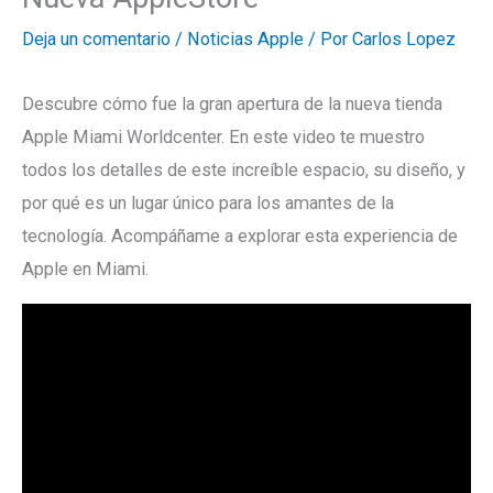
Deja un comentario
/
Noticias Apple
/ Por
Carlos Lopez
Descubre cómo fue la gran apertura de la nueva tienda
Apple Miami Worldcenter. En este video te muestro
todos los detalles de este increíble espacio, su diseño, y
por qué es un lugar único para los amantes de la
tecnología. Acompáñame a explorar esta experiencia de
Apple en Miami.