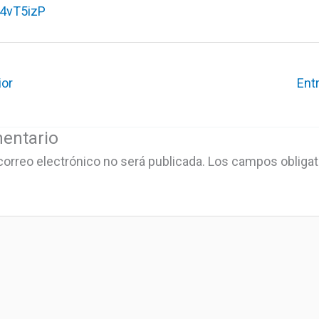
/4vT5izP
ior
Ent
entario
correo electrónico no será publicada.
Los campos obligat