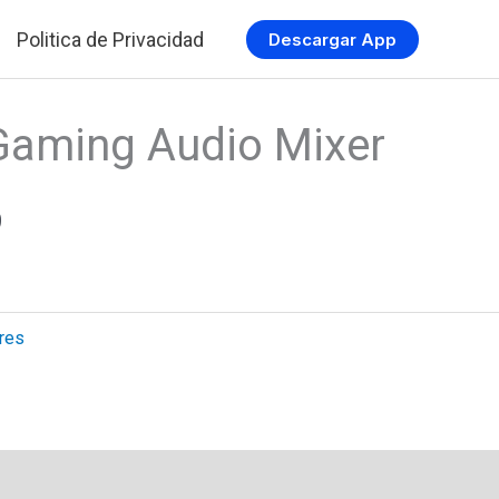
Politica de Privacidad
Descargar App
aming Audio Mixer
El
9
precio
l
actual
res
es:
.
$44.09.