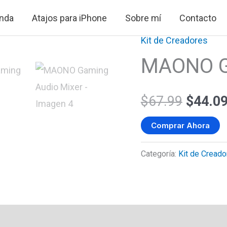
nda
Atajos para iPhone
Sobre mí
Contacto
Kit de Creadores
MAONO G
El
$
67.99
$
44.0
precio
Comprar Ahora
origina
Categoría:
Kit de Creado
era:
$67.99