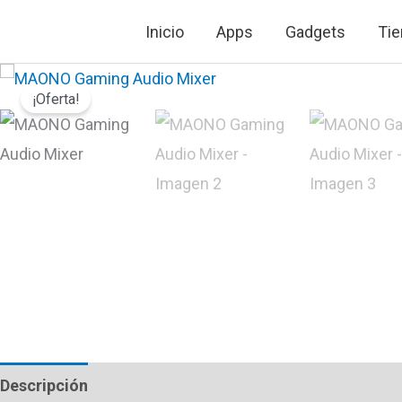
Ir
Inicio
Apps
Gadgets
Tie
al
contenido
¡Oferta!
Descripción
Valoraciones (0)