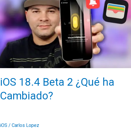
actualizan
Audio
Lossless
y
baja
latencia
iOS 18.4 Beta 2 ¿Qué ha
Cambiado?
iOS
/
Carlos Lopez