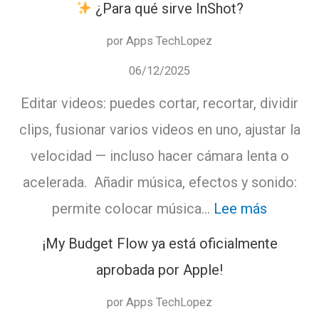
¿Para qué sirve InShot?
estación
por Apps TechLopez
de
06/12/2025
Carga
Editar videos: puedes cortar, recortar, dividir
para
clips, fusionar varios videos en uno, ajustar la
tus
velocidad — incluso hacer cámara lenta o
dispositiv
acelerada. Añadir música, efectos y sonido:
:
permite colocar música…
Lee más
¡My Budget Flow ya está oficialmente
¿Para
aprobada por Apple!
qué
por Apps TechLopez
sirve