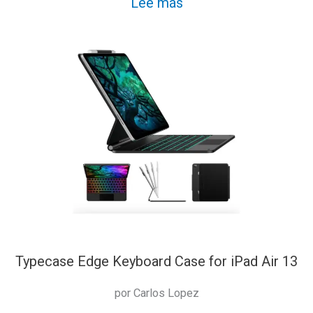
:
Lee más
VOCOlinc
LED
Strip
Light
Works
with
Apple
HomeKit
Siri
Typecase Edge Keyboard Case for iPad Air 13
por Carlos Lopez