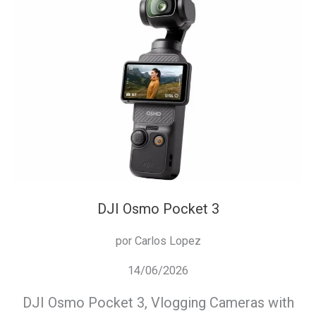
hacer
una
copia
de
segurid
de
tu
iPhone
DJI Osmo Pocket 3
por Carlos Lopez
14/06/2026
DJI Osmo Pocket 3, Vlogging Cameras with