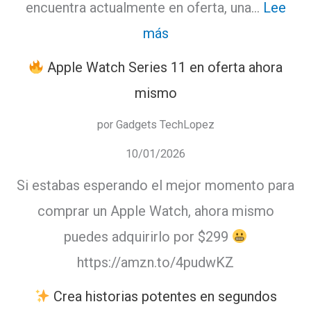
encuentra actualmente en oferta, una…
Lee
:
más
DJI
Apple Watch Series 11 en oferta ahora
mini
mismo
4k
por Gadgets TechLopez
en
10/01/2026
oferta
Si estabas esperando el mejor momento para
comprar un Apple Watch, ahora mismo
puedes adquirirlo por $299
https://amzn.to/4pudwKZ
Crea historias potentes en segundos