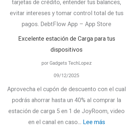
tarjetas de crédito, entender tus balances,
financi
evitar intereses y tomar control total de tus
claro
pagos. DebtFlow App – App Store
y
organi
Excelente estación de Carga para tus
dispositivos
por Gadgets TechLopez
09/12/2025
Aprovecha el cupón de descuento con el cual
podrás ahorrar hasta un 40% al comprar la
estación de carga 5 en 1 de JoyRoom, video
:
en el canal en caso…
Lee más
Excelente