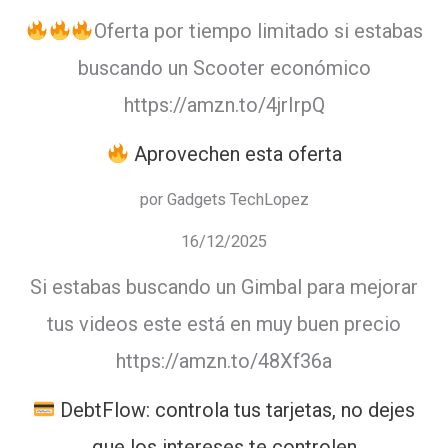
Oferta por tiempo limitado si estabas
en
buscando un Scooter económico
segundos
https://amzn.to/4jrIrpQ
con to
Stories
Aprovechen esta oferta
por Gadgets TechLopez
16/12/2025
Si estabas buscando un Gimbal para mejorar
tus videos este está en muy buen precio
https://amzn.to/48Xf36a
DebtFlow: controla tus tarjetas, no dejes
que los intereses te controlen