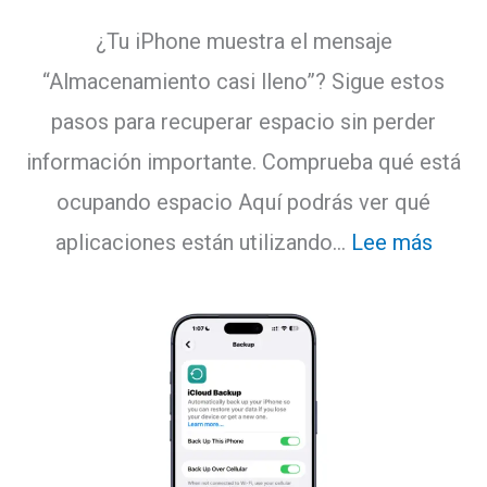
¿Tu iPhone muestra el mensaje
“Almacenamiento casi lleno”? Sigue estos
pasos para recuperar espacio sin perder
información importante. Comprueba qué está
ocupando espacio Aquí podrás ver qué
:
aplicaciones están utilizando…
Lee más
Cóm
libera
espac
de
alma
en