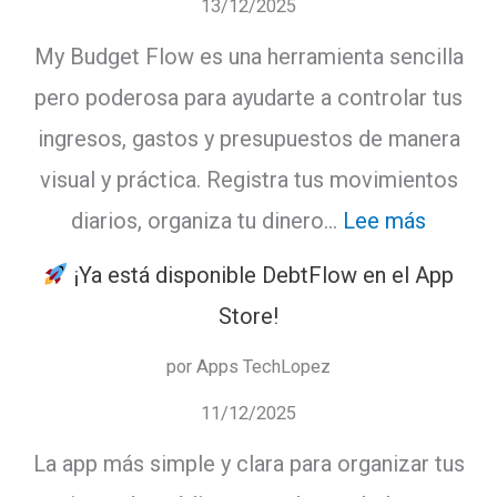
13/12/2025
tarjetas,
My Budget Flow es una herramienta sencilla
no
pero poderosa para ayudarte a controlar tus
dejes
ingresos, gastos y presupuestos de manera
que
visual y práctica. Registra tus movimientos
los
:
diarios, organiza tu dinero…
Lee más
intereses
te
¡Ya está disponible DebtFlow en el App
My
controlen
Store!
Budget
por Apps TechLopez
Flow:
11/12/2025
Tu
La app más simple y clara para organizar tus
flujo