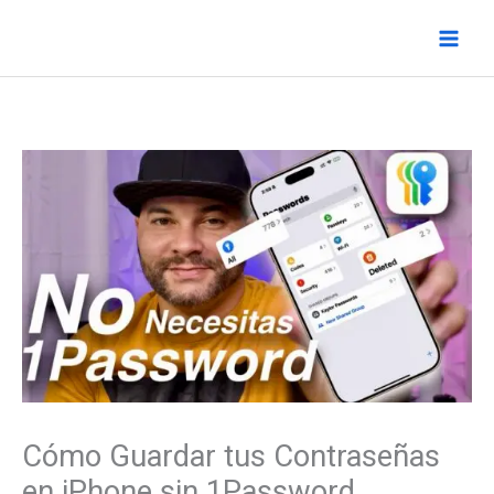
Ir
al
contenido
Cómo Guardar tus Contraseñas
en iPhone sin 1Password